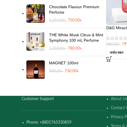
Chocolate Flavour Premium
Perfume
750.00
৳
1,350.00
৳
D&G Miracl
THE White Musk Citrus & Mint
Symphony 100 mL Perfume
79
980.00
৳
780.00
৳
1,250.00
৳
অর্ডার করুন
MAGNET 100ml
730.00
৳
980.00
৳
Customer Support
About U
Contact 
Privacy P
Phone: +8801765330859
Terms & 