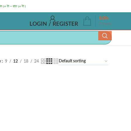
াল ১০ টা – রাত ১০ টা।
0.00
৳
LOGIN / REGISTER
0
items
w
9
12
18
24