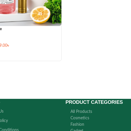
e
9.00
৳
PRODUCT CATEGORIES
s
Us
All Products
Cosmetics
olicy
Fashion
Conditions