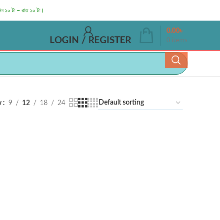
াল ১০ টা – রাত ১০ টা।
0.00
৳
LOGIN / REGISTER
0
items
w
9
12
18
24