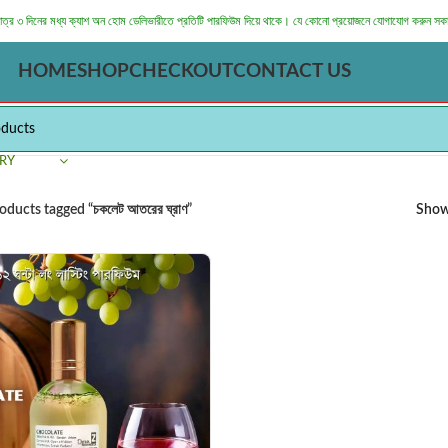
মাত্র ৩ দিনের মধ্য ক্যাশ অন হোম ডেলিভারীতে প্রতিটি পারফিউম দিয়ে থাকে। যে কোনো প্রয়োজনে যোগাযোগ করুন সক
HOME
SHOP
CHECKOUT
CONTACT US
RY
oducts tagged “চকলেট আতরের ঘ্রাণ”
Sho