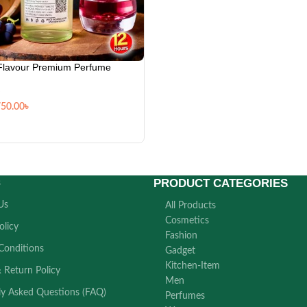
Flavour Premium Perfume
750.00
৳
PRODUCT CATEGORIES
s
Us
All Products
Cosmetics
olicy
Fashion
Conditions
Gadget
Kitchen-Item
 Return Policy
Men
ly Asked Questions (FAQ)
Perfumes