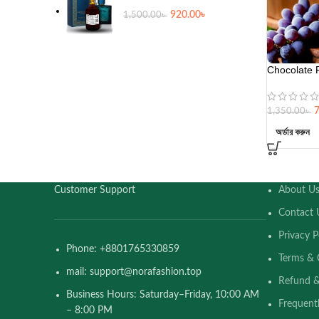
920.00
৳
1,500.00
৳
Chocolate 
1,350.00
৳
অর্ডার করুন
Customer Support
About U
Contact 
Privacy P
Phone: +8801765330859
Terms & 
mail: support@norafashion.top
Refund &
Business Hours: Saturday–Friday, 10:00 AM
Frequent
– 8:00 PM