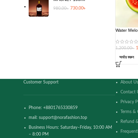
730.00
৳
980.00
৳
Water Melon
1
1,200.00
৳
অর্ডার করুন
Customer Support
About U
Contact 
Privacy P
Phone: +8801765330859
Terms & 
mail: support@norafashion.top
Refund &
Business Hours: Saturday–Friday, 10:00 AM
Frequent
– 8:00 PM