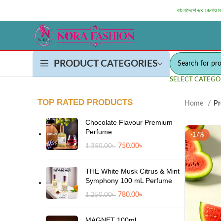
বাংলাদেশে ৬৪ জেলায় 
PRODUCT CATEGORIES
SELECT CATEGO
TOP RATED PRODUCTS
Home
Pr
Chocolate Flavour Premium
Perfume
-17%
750.00
৳
1,350.00
৳
THE White Musk Citrus & Mint
Symphony 100 mL Perfume
780.00
৳
1,250.00
৳
MAGNET 100ml