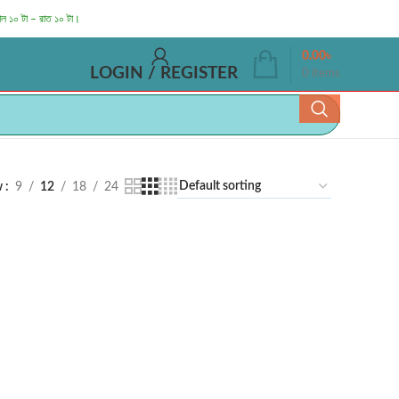
াল ১০ টা – রাত ১০ টা।
0.00
৳
LOGIN / REGISTER
0
items
w
9
12
18
24