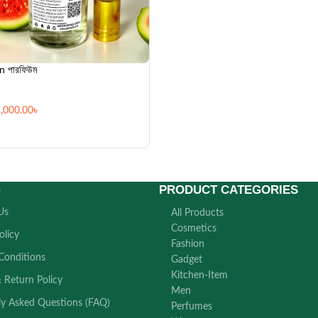
 পারফিউম
,000.00
৳
PRODUCT CATEGORIES
s
Us
All Products
Cosmetics
olicy
Fashion
Conditions
Gadget
Kitchen-Item
 Return Policy
Men
ly Asked Questions (FAQ)
Perfumes