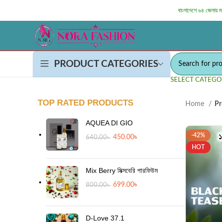
বাংলাদেশে ৬৪ জেলায় 
PRODUCT CATEGORIES
SELECT CATEGO
TOP RATED PRODUCTS
Home
Pr
AQUEA DI GIO
-42%
450.00
৳
640.00
৳
HOT
Mix Berry মিক্সবেরি পারফিউম
699.00
৳
800.00
৳
D-Love 37.1