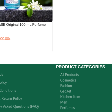
SE Original 100 mL Perfume
800.00
৳
PRODUCT CATEGORIES
s
Us
All Products
Cosmetics
olicy
Fashion
Conditions
Gadget
Kitchen-Item
 Return Policy
Men
ly Asked Questions (FAQ)
Perfumes