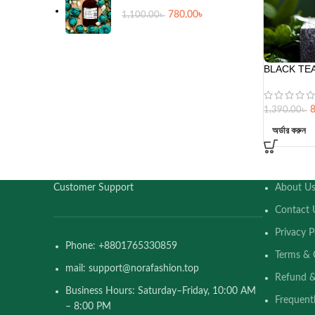
780.00
৳
1,100.00
৳
BLACK TEA
1,390.00
৳
অর্ডার করুন
Customer Support
About U
Contact 
Privacy P
Phone: +8801765330859
Terms & 
mail: support@norafashion.top
Refund &
Business Hours: Saturday–Friday, 10:00 AM
Frequent
– 8:00 PM