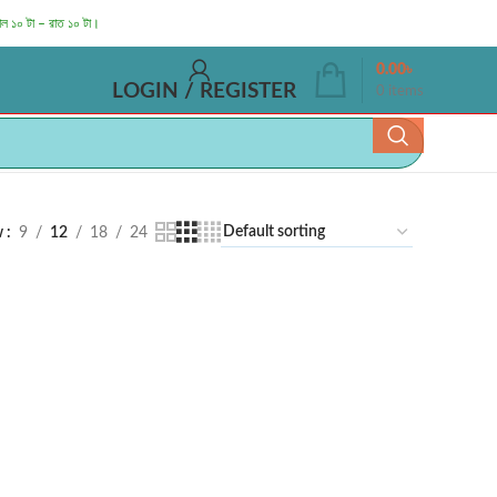
াল ১০ টা – রাত ১০ টা।
0.00
৳
LOGIN / REGISTER
0
items
w
9
12
18
24