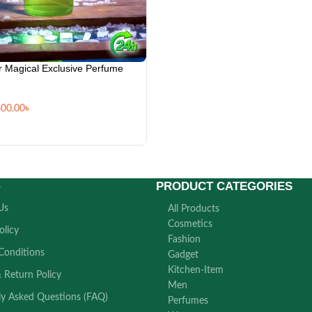
r Magical Exclusive Perfume
800.00
৳
PRODUCT CATEGORIES
s
Us
All Products
Cosmetics
olicy
Fashion
Conditions
Gadget
Kitchen-Item
 Return Policy
Men
ly Asked Questions (FAQ)
Perfumes