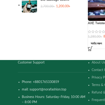
1,200.00
৳
2,700.00
৳
AXE Twiste
1,280.00
৳
অর্ডার করুন
Customer Support
About U
Contact 
Privacy P
Phone: +8801765330859
Terms & 
mail: support@norafashion.top
Refund &
Business Hours: Saturday–Friday, 10:00 AM
Frequent
– 8:00 PM