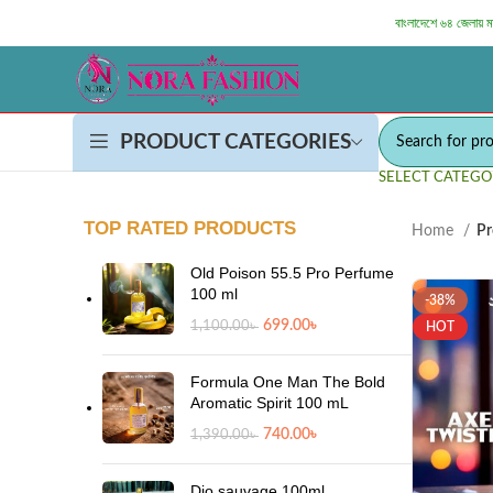
বাংলাদেশে ৬৪ জেলায় 
PRODUCT CATEGORIES
SELECT CATEGO
TOP RATED PRODUCTS
Home
Pr
Old Poison 55.5 Pro Perfume
100 ml
-38%
699.00
৳
1,100.00
৳
HOT
Formula One Man The Bold
Aromatic Spirit 100 mL
740.00
৳
1,390.00
৳
Dio sauvage 100ml