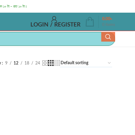
াল ১০ টা – রাত ১০ টা।
0.00
৳
LOGIN / REGISTER
0
items
w
9
12
18
24