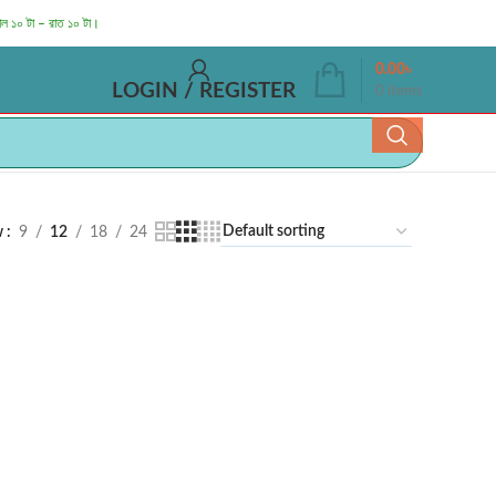
াল ১০ টা – রাত ১০ টা।
0.00
৳
LOGIN / REGISTER
0
items
w
9
12
18
24