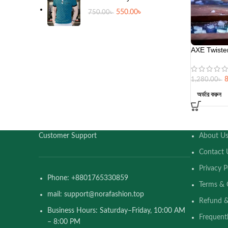
550.00
৳
750.00
৳
AXE Twiste
1,280.00
৳
অর্ডার করুন
Customer Support
About U
Contact 
Privacy P
Phone: +8801765330859
Terms & 
mail: support@norafashion.top
Refund &
Business Hours: Saturday–Friday, 10:00 AM
Frequent
– 8:00 PM