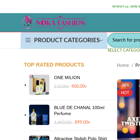
বাংলাদেশে ৬৪ জেলায় 
PRODUCT CATEGORIES
SELECT CATEGO
TOP RATED PRODUCTS
Home
Pr
ONE MILION
-38%
400.00
৳
510.00
৳
HOT
BLUE DE CHANAL 100ml
Perfume
899.00
৳
1,400.00
৳
Attractive Stylish Polo Shirt