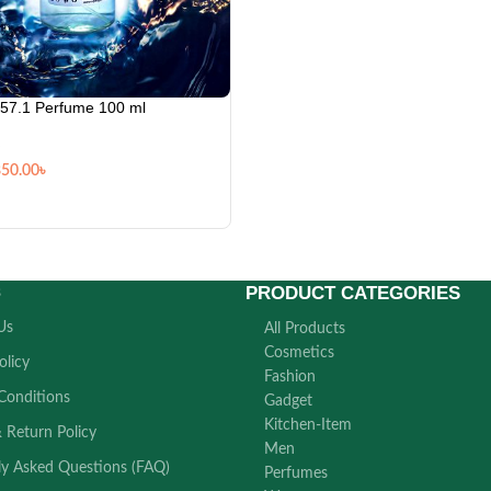
 57.1 Perfume 100 ml
850.00
৳
PRODUCT CATEGORIES
s
Us
All Products
Cosmetics
olicy
Fashion
Conditions
Gadget
Kitchen-Item
 Return Policy
Men
ly Asked Questions (FAQ)
Perfumes