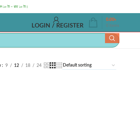
াল ১০ টা – রাত ১০ টা।
0.00
৳
LOGIN / REGISTER
0
items
w
9
12
18
24