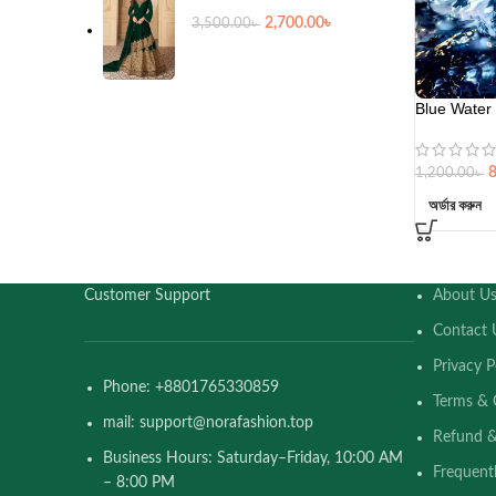
2,700.00
৳
3,500.00
৳
Blue Water
1,200.00
৳
অর্ডার করুন
Customer Support
About U
Contact 
Privacy P
Phone: +8801765330859
Terms & 
mail: support@norafashion.top
Refund &
Business Hours: Saturday–Friday, 10:00 AM
Frequent
– 8:00 PM