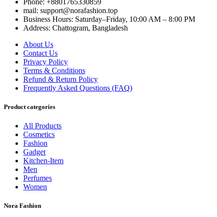
Phone: +8801765330859
mail: support@norafashion.top
Business Hours: Saturday–Friday, 10:00 AM – 8:00 PM
Address: Chattogram, Bangladesh
About Us
Contact Us
Privacy Policy
Terms & Conditions
Refund & Return Policy
Frequently Asked Questions (FAQ)
Product categories
All Products
Cosmetics
Fashion
Gadget
Kitchen-Item
Men
Perfumes
Women
Nora Fashion