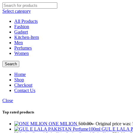
Select category
All Products
Fashion
Gadget
Kitchen-Item
Men
Perfumes
Women
Search
Home
Shop
Checkout
Contact Us
Close
Top rated products
ONE MILION
510.00
৳
Original price was: 
GUL E LALA P