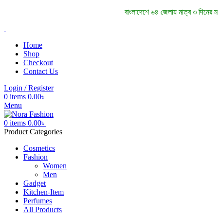
বাংলাদেশে ৬৪ জেলায় মাত্র ৩ দিনের
Home
Shop
Checkout
Contact Us
Login / Register
0
items
0.00
৳
Menu
0
items
0.00
৳
Product Categories
Cosmetics
Fashion
Women
Men
Gadget
Kitchen-Item
Perfumes
All Products