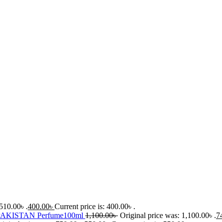
510.00৳ .
400.00
৳
Current price is: 400.00৳ .
AKISTAN Perfume100ml
1,100.00
৳
Original price was: 1,100.00৳ .
7