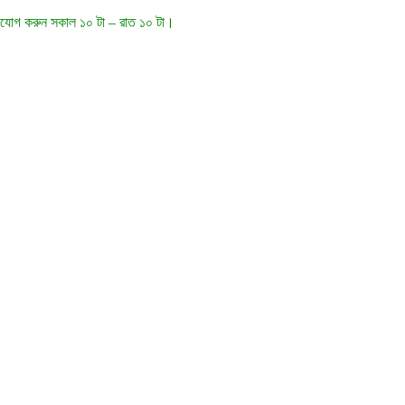
গাযোগ করুন সকাল ১০ টা – রাত ১০ টা।