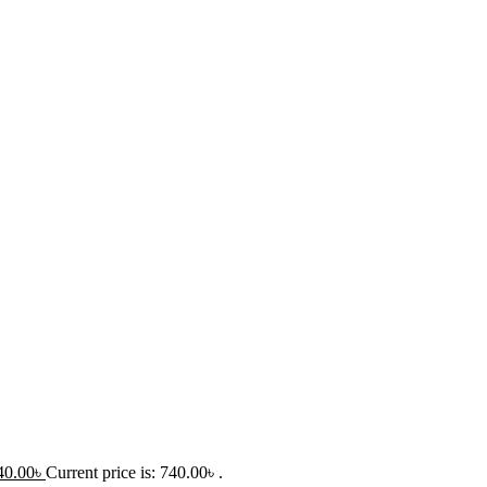
40.00
৳
Current price is: 740.00৳ .