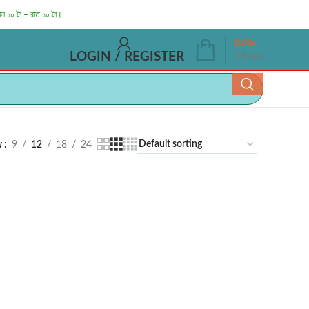
াল ১০ টা – রাত ১০ টা।
0.00
৳
LOGIN / REGISTER
0
items
w
9
12
18
24