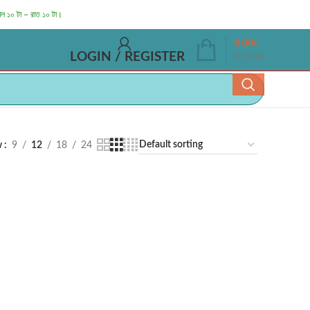
াল ১০ টা – রাত ১০ টা।
0.00
৳
LOGIN / REGISTER
0
items
w
9
12
18
24