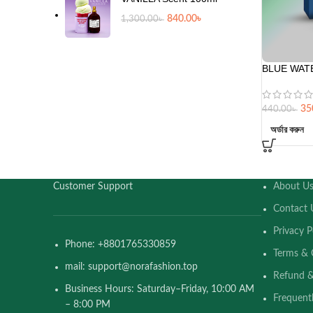
840.00
৳
1,300.00
৳
BLUE WATE
35
440.00
৳
অর্ডার করুন
Customer Support
About U
Contact 
Privacy P
Phone: +8801765330859
Terms & 
mail: support@norafashion.top
Refund &
Business Hours: Saturday–Friday, 10:00 AM
Frequent
– 8:00 PM