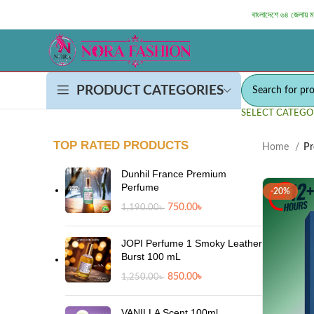
বাংলাদেশে ৬৪ জেলায় 
PRODUCT CATEGORIES
SELECT CATEGO
TOP RATED PRODUCTS
Home
Pr
Dunhil France Premium
Perfume
-20%
750.00
৳
1,190.00
৳
JOPI Perfume 1 Smoky Leather
Burst 100 mL
850.00
৳
1,250.00
৳
VANILLA Scent 100ml