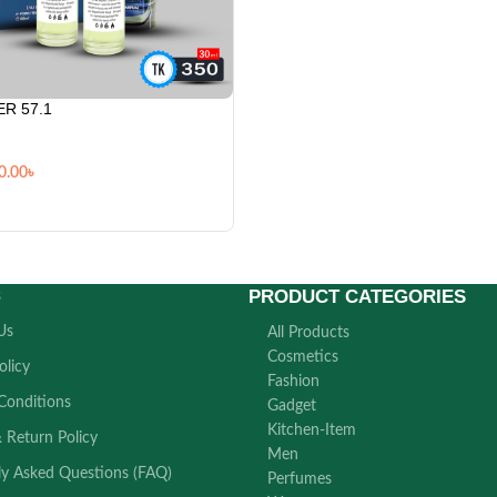
R 57.1
0.00
৳
PRODUCT CATEGORIES
s
Us
All Products
Cosmetics
olicy
Fashion
Conditions
Gadget
Kitchen-Item
 Return Policy
Men
ly Asked Questions (FAQ)
Perfumes