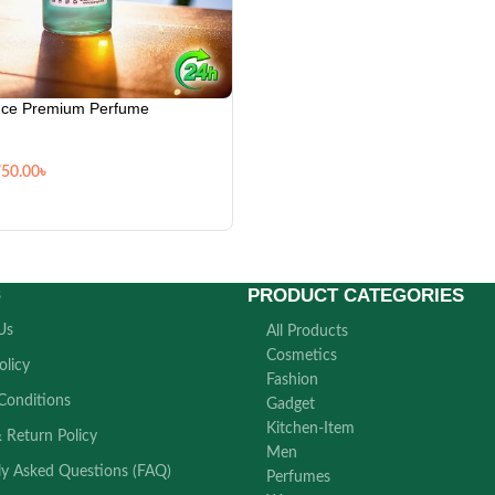
nce Premium Perfume
750.00
৳
PRODUCT CATEGORIES
s
Us
All Products
Cosmetics
olicy
Fashion
Conditions
Gadget
Kitchen-Item
 Return Policy
Men
ly Asked Questions (FAQ)
Perfumes