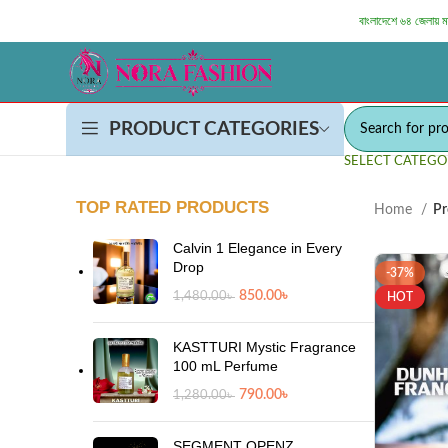
বাংলাদেশে ৬৪ জেলায় 
PRODUCT CATEGORIES
SELECT CATEGO
TOP RATED PRODUCTS
Home
Pr
Calvin 1 Elegance in Every
Drop
-37%
850.00
৳
1,480.00
৳
HOT
KASTTURI Mystic Fragrance
100 mL Perfume
790.00
৳
1,280.00
৳
SEGMENT OPENZ