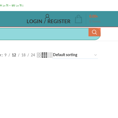
াল ১০ টা – রাত ১০ টা।
0.00
৳
LOGIN / REGISTER
0
items
w
9
12
18
24