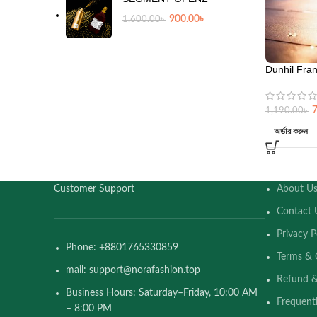
900.00
৳
1,600.00
৳
Dunhil Fra
1,190.00
৳
অর্ডার করুন
Customer Support
About U
Contact 
Privacy P
Phone: +8801765330859
Terms & 
mail: support@norafashion.top
Refund &
Business Hours: Saturday–Friday, 10:00 AM
Frequent
– 8:00 PM