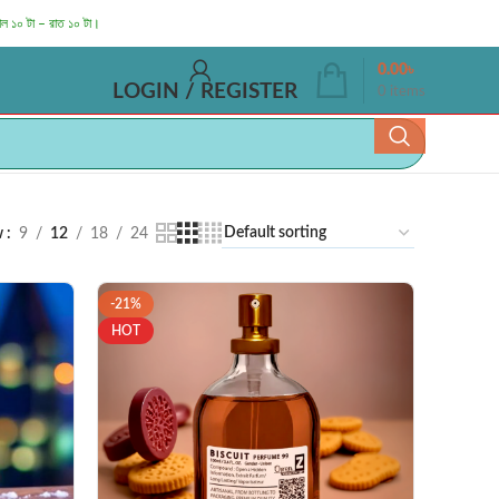
াল ১০ টা – রাত ১০ টা।
0.00
৳
LOGIN / REGISTER
0
items
w
9
12
18
24
-21%
HOT