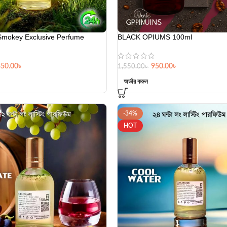
Smokey Exclusive Perfume
BLACK OPIUMS 100ml
850.00
৳
950.00
৳
1,550.00
৳
অর্ডার করুন
-34%
HOT