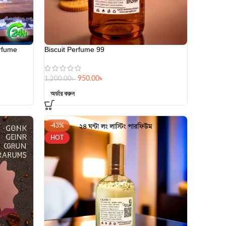
rfume
Biscuit Perfume 99
950.00
৳
1,200.00
৳
অর্ডার করুন
-43%
HOT