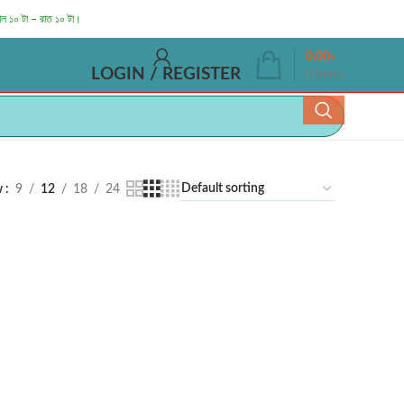
াল ১০ টা – রাত ১০ টা।
0.00
৳
LOGIN / REGISTER
0
items
w
9
12
18
24