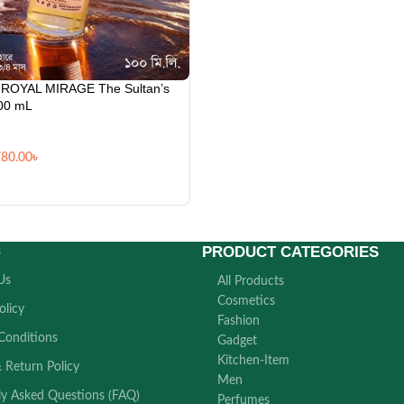
ROYAL MIRAGE The Sultan’s
00 mL
780.00
৳
PRODUCT CATEGORIES
s
Us
All Products
Cosmetics
olicy
Fashion
Conditions
Gadget
Kitchen-Item
 Return Policy
Men
ly Asked Questions (FAQ)
Perfumes