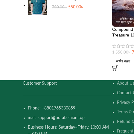
550.00
৳
750.00
৳
Compound 
Treasure 1
1,550.00
৳
অর্ডার করুন
Customer Support
About U
Contact 
Privacy P
Phone: +8801765330859
Terms & 
mail: support@norafashion.top
Refund &
Business Hours: Saturday–Friday, 10:00 AM
Frequent
– 8:00 PM