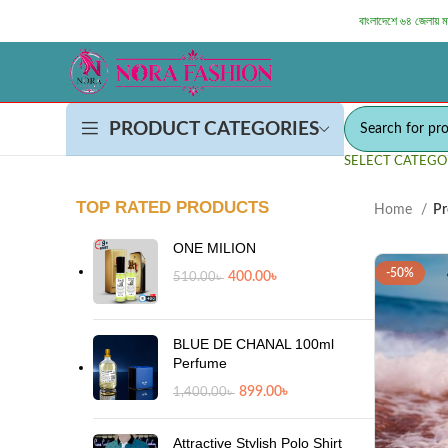
বাংলাদেশে ৬৪ জেলায় 
PRODUCT CATEGORIES
SELECT CATEGO
TOP RATED PRODUCTS
Home
Pr
ONE MILION
-50%
400.00
৳
510.00
৳
BLUE DE CHANAL 100ml
Perfume
899.00
৳
1,400.00
৳
Attractive Stylish Polo Shirt