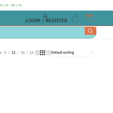
াল ১০ টা – রাত ১০ টা।
0.00
৳
LOGIN / REGISTER
0
items
w
9
12
18
24