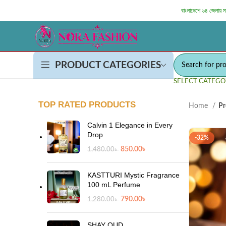
বাংলাদেশে ৬৪ জেলায় 
PRODUCT CATEGORIES
SELECT CATEGO
TOP RATED PRODUCTS
Home
Pr
Calvin 1 Elegance in Every
Drop
-32%
850.00
৳
1,480.00
৳
KASTTURI Mystic Fragrance
100 mL Perfume
790.00
৳
1,280.00
৳
SHAY OUD