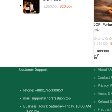
920.00
৳
1,200.00
৳
JOPI Perfu
mL
1,250.00
৳
অর্ডার করুন
Customer Support
About U
Contact 
Privacy P
Phone: +8801765330859
Terms & 
mail: support@norafashion.top
Refund &
Business Hours: Saturday–Friday, 10:00 AM
Frequent
– 8:00 PM