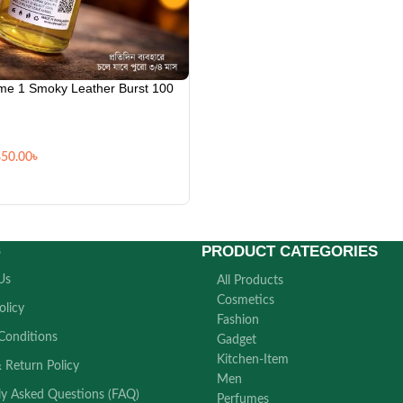
me 1 Smoky Leather Burst 100
850.00
৳
PRODUCT CATEGORIES
s
Us
All Products
Cosmetics
olicy
Fashion
Conditions
Gadget
Kitchen-Item
 Return Policy
Men
ly Asked Questions (FAQ)
Perfumes